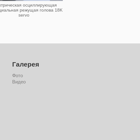
ктрическая осциллирующая
Прижимная ножка для гол
циальная режущая голова 18K
головы 18K
servo
Галерея
Фото
Видео