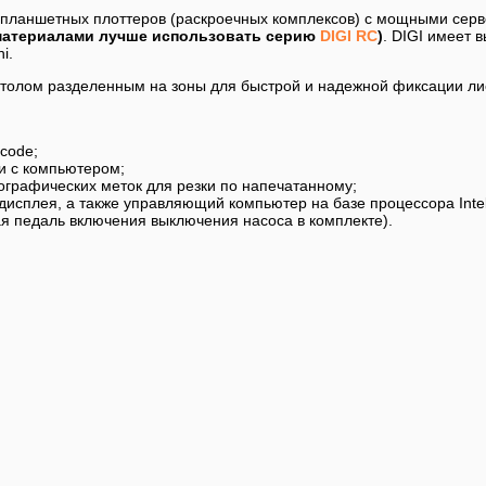
планшетных плоттеров (раскроечных комплексов) с мощными серв
материалами лучше использовать серию
DIGI RC
)
. DIGI имеет 
i.
толом разделенным на зоны для быстрой и надежной фиксации ли
code;
и с компьютером;
ографических меток для резки по напечатанному;
дисплея, а также управляющий компьютер на базе процессора Inte
ая педаль включения выключения насоса в комплекте).