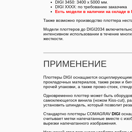
DIGI 3450: 3400 x 5000 мм.
DIGI XXXX: по требованию заказчика
Есть модели в наличии на складе в 
Также возможно производство плоттера неста
Модели плоттеров до DIGI2034 включительн
интенсивном использовании в течение мног
жесткости.
ПРИМЕНЕНИЕ
Плоттеры DIGI оснащаются осциллирующими 
прокладочных материалов, также резки и биг
прочей упаковки, а также промо-стоек, стенд
Одновременно плоттер может быть оборудов
самоклеющегося винила (ножом Kiss-cut), р
установить шпиндель, который позволит реза
Стандартно плоттеры COMAGRAV
DIGI
оснащ
считывает метки напечатанные вместе с изо
вырезки напечатанного изображения.