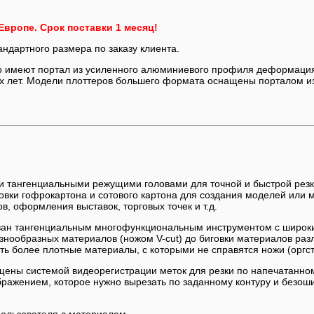
Европе. Срок поставки 1 месяц!
ндартного размера по заказу клиента.
о имеют портал из усиленного алюминиевого профиля деформация
их лет. Модели плоттеров большего формата оснащены порталом и
тангенциальными режущими головами для точной и быстрой резки 
овки гофрокартона и сотового картона для создания моделей или 
ов, оформления выставок, торговых точек и т.д.
ан тангенциальным многофункциональным инструментом с широким 
азнообразных материалов (ножом V-cut) до биговки материалов р
ть более плотные материалы, с которыми не справятся ножи (оргст
ены системой видеорегистрации меток для резки по напечатанно
бражением, которое нужно вырезать по заданному контуру и безош