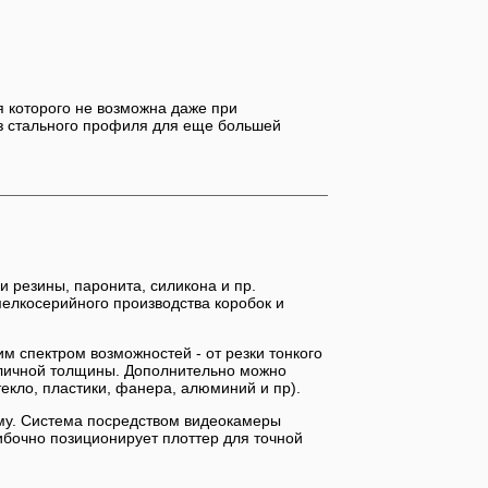
 которого не возможна даже при
з стального профиля для еще большей
резины, паронита, силикона и пр.
мелкосерийного производства коробок и
спектром возможностей - от резки тонкого
азличной толщины. Дополнительно можно
екло, пластики, фанера, алюминий и пр).
му. Система посредством видеокамеры
ибочно позиционирует плоттер для точной